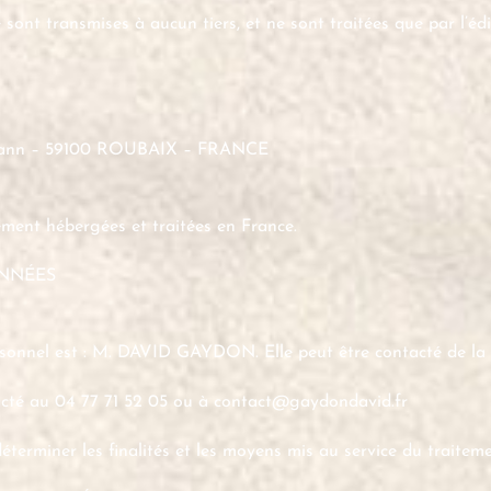
sont transmises à aucun tiers, et ne sont traitées que par l’édi
llermann – 59100 ROUBAIX – FRANCE
vement hébergées et traitées en France.
ONNÉES
sonnel est : M. DAVID GAYDON. Elle peut être contacté de la 
acté au 04 77 71 52 05 ou à contact@gaydondavid.fr
terminer les finalités et les moyens mis au service du traitem