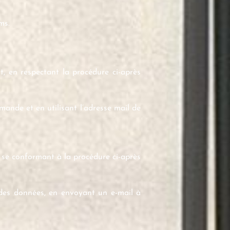
ms.
t, en respectant la procédure ci-après
mande et en utilisant l’adresse mail de
en se conformant à la procédure ci-après
 des données, en envoyant un e-mail à