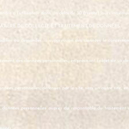
ndre à l’utilisateur dans un délai de 30 (trente) jours maximu
MATIÈRE DE COLLECTE ET TRAITEMENT DE DONNÉES
modifier ou demander la suppression des données le concernan
itement des données personnelles, en précisant l’objet de sa de
données personnelles, détenues par le site, vers un autre site, 
ses données personnelles auprès du responsable du traitement
onnées