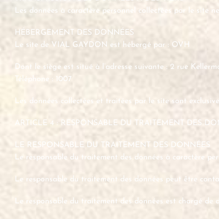
Les données à caractère personnel collectées par le site ne 
HÉBERGEMENT DES DONNÉES
Le site de VIAL GAYDON est hébergé par : OVH
Dont le siège est situé à l’adresse suivante : 2 rue Ke
Téléphone : 1007
Les données collectées et traitées par le site sont exclusi
ARTICLE 4 : RESPONSABLE DU TRAITEMENT DES D
LE RESPONSABLE DU TRAITEMENT DES DONNÉES
Le responsable du traitement des données à caractère per
Le responsable du traitement des données peut être cont
Le responsable du traitement des données est chargé de dé