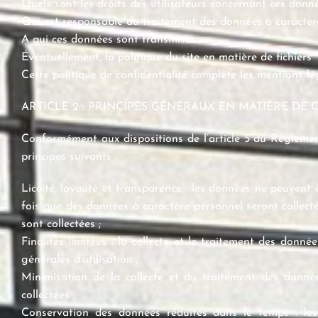
Quels sont les droits des utilisateurs concernant ces donné
Qui est responsable du traitement des données à caractère 
A qui ces données sont transmises ;
Éventuellement, la politique du site en matière de fichiers “
Cette politique de confidentialité complète les mentions lé
ARTICLE 2 : PRINCIPES GÉNÉRAUX EN MATIÈRE DE
Conformément aux dispositions de l’article 5 du Règlement
principes suivants :
Licéité, loyauté et transparence : les données ne peuvent ê
fois que des données à caractère personnel seront collectée
sont collectées ;
Finalités limitées : la collecte et le traitement des don
générales d’utilisation ;
Minimisation de la collecte et du traitement des donnée
collectées ;
Conservation des données réduites dans le temps : les 