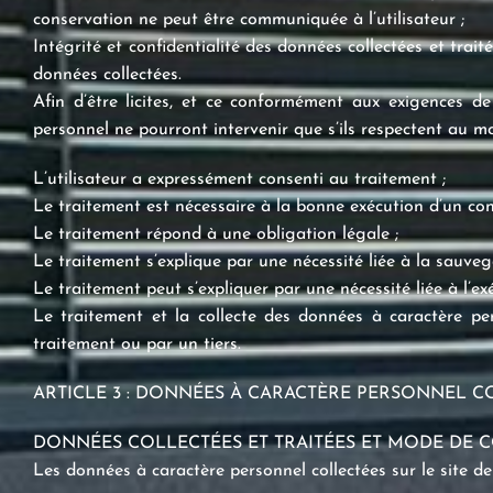
conservation ne peut être communiquée à l’utilisateur ;
Intégrité et confidentialité des données collectées et trait
données collectées.
Afin d’être licites, et ce conformément aux exigences de
personnel ne pourront intervenir que s’ils respectent au mo
L’utilisateur a expressément consenti au traitement ;
Le traitement est nécessaire à la bonne exécution d’un con
Le traitement répond à une obligation légale ;
Le traitement s’explique par une nécessité liée à la sauve
Le traitement peut s’expliquer par une nécessité liée à l’exé
Le traitement et la collecte des données à caractère per
traitement ou par un tiers.
ARTICLE 3 : DONNÉES À CARACTÈRE PERSONNEL CO
DONNÉES COLLECTÉES ET TRAITÉES ET MODE DE 
Les données à caractère personnel collectées sur le site