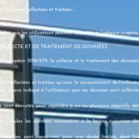
es ;
personnel collectées et traitées ;
cookies”.
gales que les utilisateurs peuvent consulter à l’adresse ci-aprè
 COLLECTE ET DE TRAITEMENT DE DONNÉES
 européen 2016/679, la collecte et le traitement des données d
tre collectées et traitées qu’avec le consentement de l’utilisa
s, il sera indiqué à l’utilisateur que ses données sont collecté
nées sont exécutés pour répondre à un ou plusieurs objectifs dé
s : seules les données nécessaires à la bonne exécution des 
données sont conservées pour une durée limitée, dont l’uti