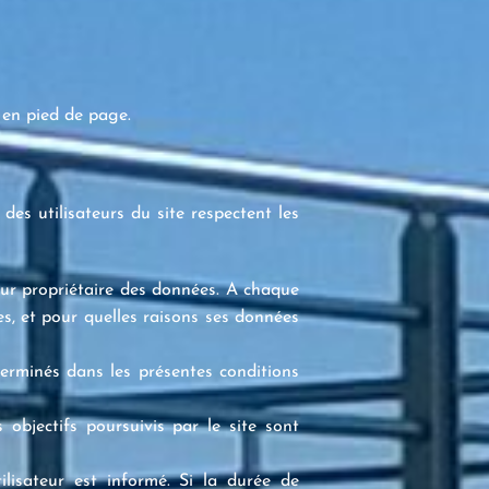
s en pied de page.
es utilisateurs du site respectent les
teur propriétaire des données. A chaque
es, et pour quelles raisons ses données
terminés dans les présentes conditions
objectifs poursuivis par le site sont
lisateur est informé. Si la durée de