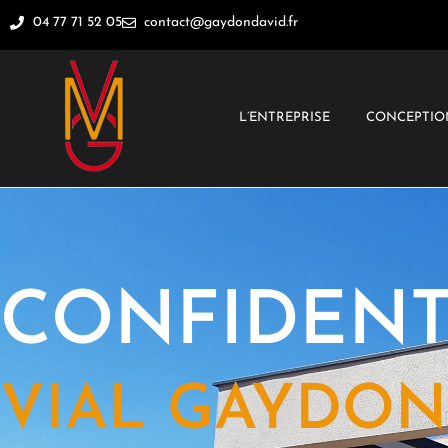
04 77 71 52 05
contact@gaydondavid.fr
L’ENTREPRISE
CONCEPTION
CONFIDENT
VIAL GAYDON