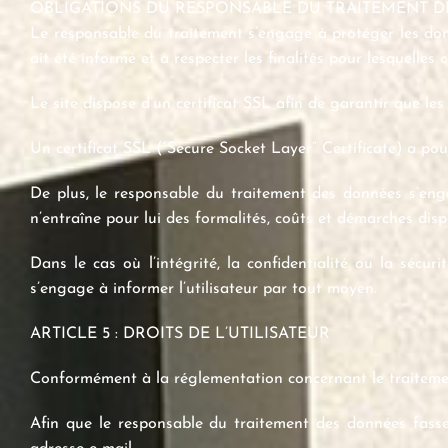
OBLIGATIONS DU RESPONSABLE DU TRAITEMENT 
Le responsable du traitement s’engage à protéger les donné
ait été informé et à respecter les finalités pour lesquelles 
Le site dispose d’un certificat SSL afin de garantir que les
Un certificat SSL (“Secure Socket Layer” Certificate) a pour
De plus, le responsable du traitement des données s’enga
n’entraîne pour lui des formalités, coûts et démarches dis
Dans le cas où l’intégrité, la confidentialité ou la sécu
s’engage à informer l’utilisateur par tout moyen.
ARTICLE 5 : DROITS DE L’UTILISATEUR
Conformément à la réglementation concernant le traitement
Afin que le responsable du traitement des données fasse