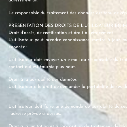
adresse e-mail.
Le responsable du traitement des données est tenu de répo
PRÉSENTATION DES DROITS DE L’UTILISATEUR EN 
Droit d’accès, de rectification et droit à l’effacement
L’utilisateur peut prendre connaissance, mettre à jour, 
énoncée :
L’utilisateur doit envoyer un e-mail au responsable du tra
contact qui est fournie plus haut.
Droit à la portabilité des données
L’utilisateur a le droit de demander la portabilité de ses 
:
L’utilisateur doit faire une demande de portabilité de 
l’adresse prévue ci-dessus.
Droit à la limitation et à l’opposition du traitement des d