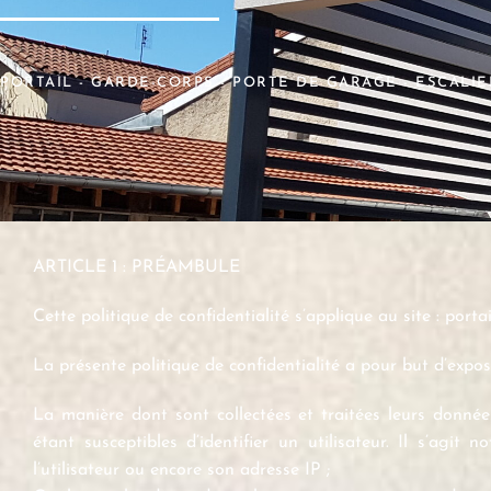
PORTAIL - GARDE-CORPS - PORTE DE GARAGE - ESCALIE
ARTICLE 1 : PRÉAMBULE
Cette politique de confidentialité s’applique au site : portai
La présente politique de confidentialité a pour but d’expose
La manière dont sont collectées et traitées leurs donné
étant susceptibles d’identifier un utilisateur. Il s’agi
l’utilisateur ou encore son adresse IP ;