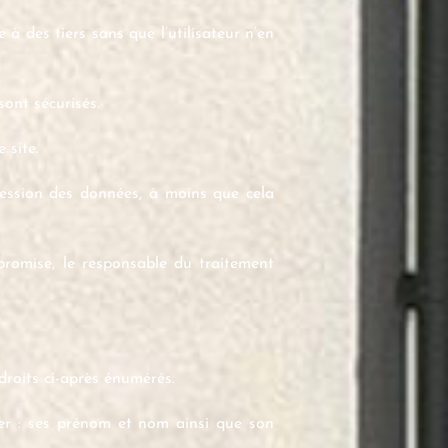
à des tiers sans que l’utilisateur n’en
sont sécurisés.
 site.
pression des données, à moins que cela
mpromise, le responsable du traitement
droits ci-après énumérés.
uer : ses prénom et nom ainsi que son