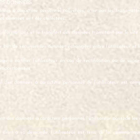
DES DONNÉES
es à caractère personnel collectées, à ne pas les transmettre 
ces données ont été collectées.
 informations et le transfert des données transitant par le site 
 but de sécuriser les données échangées entre l’utilisateur et le
ge à notifier l’utilisateur en cas de rectification ou de sup
proportionnées.
rité des données à caractère personnel de l’utilisateur est co
 des données à caractère personnel, l’utilisateur possède les 
 droit à sa demande, l’utilisateur est tenu de lui communiq