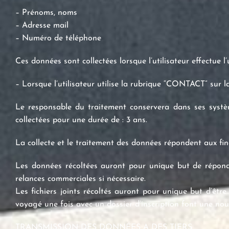
– Prénoms, noms
– Adresse mail
– Numéro de téléphone
Ces données sont collectées lorsque l’utilisateur effectue l’
– Lorsque l’utilisateur utilise la rubrique “CONTACT” sur l
Le responsable du traitement conservera dans ses systè
collectées pour une durée de : 3 ans.
La collecte et le traitement des données répondent aux fina
Les données récoltées auront pour unique but de répondr
relances commerciales si nécessaire.
Les fichiers joints récoltés auront pour unique but d’être
voyagé une fois avec un dossier d’inscription font une n
TRANSMISSION DES DONNÉES A DES TIERS