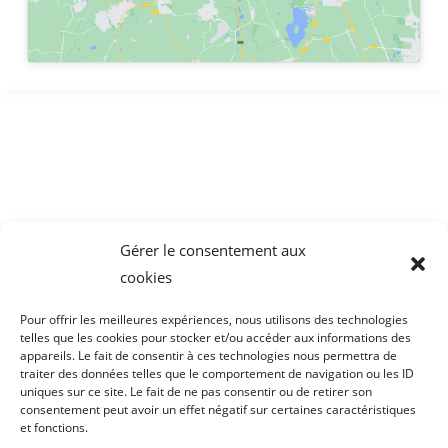
LIENS UTILES
L'ENTREPRISE
CONTACT
MENTIONS LEGALES
RGPD
Gérer le consentement aux
cookies
COORDONNÉES
Pour offrir les meilleures expériences, nous utilisons des technologies
telles que les cookies pour stocker et/ou accéder aux informations des
20 rue Pierre Curie - 42300 ROANNE
appareils. Le fait de consentir à ces technologies nous permettra de
traiter des données telles que le comportement de navigation ou les ID
04 77 71 52 05
uniques sur ce site. Le fait de ne pas consentir ou de retirer son
consentement peut avoir un effet négatif sur certaines caractéristiques
contact@gaydondavid.fr
et fonctions.