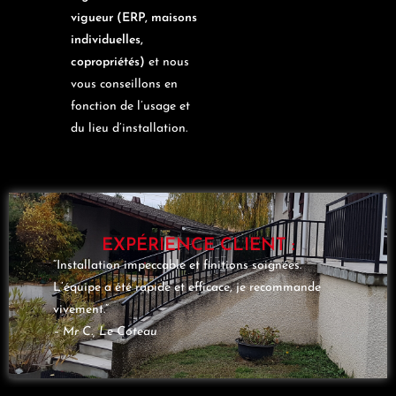
vigueur (ERP, maisons
individuelles,
copropriétés)
et nous
vous conseillons en
fonction de l’usage et
du lieu d’installation.
EXPÉRIENCE CLIENT :
“Installation impeccable et finitions soignées.
L’équipe a été rapide et efficace, je recommande
vivement.”
– Mr C., Le Coteau